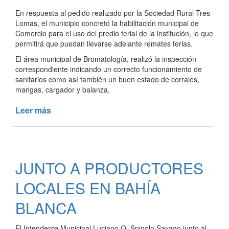
En respuesta al pedido realizado por la Sociedad Rural Tres
Lomas, el municipio concretó la habilitación municipal de
Comercio para el uso del predio ferial de la institución, lo que
permitirá que puedan llevarse adelante remates ferias.
El área municipal de Bromatología, realizó la inspección
correspondiente indicando un correcto funcionamiento de
sanitarios como así también un buen estado de corrales,
mangas, cargador y balanza.
Leer más
de
LA
SOCIEDAD
RURAL
OBTUVO
JUNTO A PRODUCTORES
LA
HABILITACIÓN
LOCALES EN BAHÍA
PARA
EL
BLANCA
USO
DEL
El Intendente Municipal Luciano O. Spinolo Sayago junto al