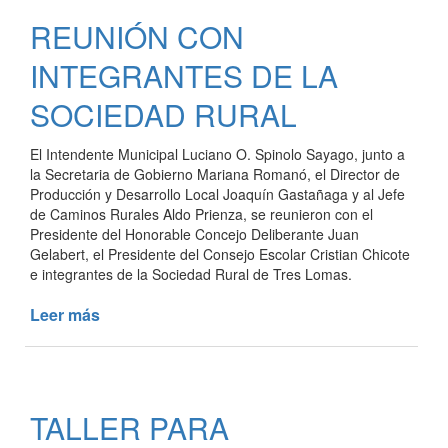
DE
REUNIÓN CON
FINANCIAMIENTO
PARA
INTEGRANTES DE LA
EMPRESAS
SOCIEDAD RURAL
El Intendente Municipal Luciano O. Spinolo Sayago, junto a
la Secretaria de Gobierno Mariana Romanó, el Director de
Producción y Desarrollo Local Joaquín Gastañaga y al Jefe
de Caminos Rurales Aldo Prienza, se reunieron con el
Presidente del Honorable Concejo Deliberante Juan
Gelabert, el Presidente del Consejo Escolar Cristian Chicote
e integrantes de la Sociedad Rural de Tres Lomas.
Leer más
de
REUNIÓN
CON
INTEGRANTES
DE
TALLER PARA
LA
SOCIEDAD