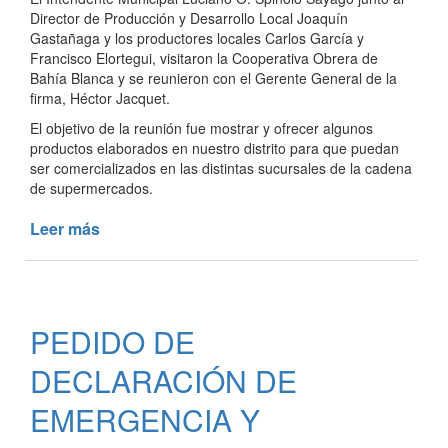
PREDIO
Director de Producción y Desarrollo Local Joaquín
FERIAL
Gastañaga y los productores locales Carlos García y
Francisco Elortegui, visitaron la Cooperativa Obrera de
Bahía Blanca y se reunieron con el Gerente General de la
firma, Héctor Jacquet.
El objetivo de la reunión fue mostrar y ofrecer algunos
productos elaborados en nuestro distrito para que puedan
ser comercializados en las distintas sucursales de la cadena
de supermercados.
Leer más
de
JUNTO
A
PRODUCTORES
LOCALES
PEDIDO DE
EN
BAHÍA
DECLARACIÓN DE
BLANCA
EMERGENCIA Y