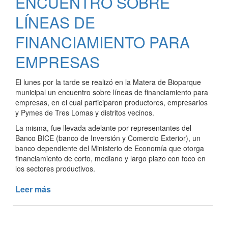
ENCUENTRO SOBRE
EMERGENCIA
Y
LÍNEAS DE
DESASTRE
AGROPECUARIO
FINANCIAMIENTO PARA
EMPRESAS
El lunes por la tarde se realizó en la Matera de Bioparque
municipal un encuentro sobre líneas de financiamiento para
empresas, en el cual participaron productores, empresarios
y Pymes de Tres Lomas y distritos vecinos.
La misma, fue llevada adelante por representantes del
Banco BICE (banco de Inversión y Comercio Exterior), un
banco dependiente del Ministerio de Economía que otorga
financiamiento de corto, mediano y largo plazo con foco en
los sectores productivos.
Leer más
de
ENCUENTRO
SOBRE
LÍNEAS