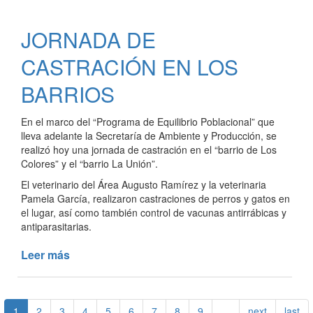
DEL
BANCO
JORNADA DE
DE
MAQUINARIAS,
CASTRACIÓN EN LOS
HERRAMIENTAS
Y
BARRIOS
MATERIALES
PARA
En el marco del “Programa de Equilibrio Poblacional” que
LA
lleva adelante la Secretaría de Ambiente y Producción, se
EMERGENCIA
realizó hoy una jornada de castración en el “barrio de Los
SOCIAL
Colores” y el “barrio La Unión”.
El veterinario del Área Augusto Ramírez y la veterinaria
Pamela García, realizaron castraciones de perros y gatos en
el lugar, así como también control de vacunas antirrábicas y
antiparasitarias.
Leer más
de
JORNADA
DE
CASTRACIÓN
1
2
3
4
5
6
7
8
9
…
next
last