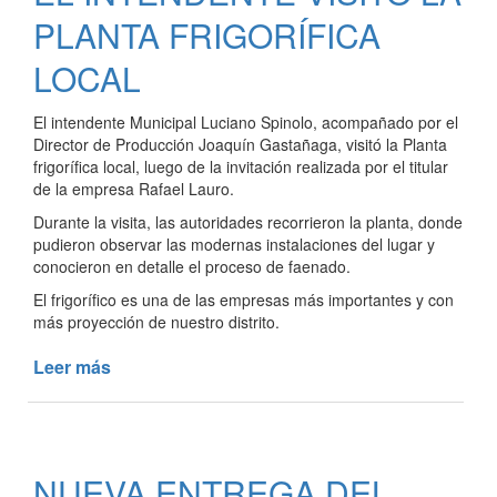
PLANTA FRIGORÍFICA
LOCAL
El intendente Municipal Luciano Spinolo, acompañado por el
Director de Producción Joaquín Gastañaga, visitó la Planta
frigorífica local, luego de la invitación realizada por el titular
de la empresa Rafael Lauro.
Durante la visita, las autoridades recorrieron la planta, donde
pudieron observar las modernas instalaciones del lugar y
conocieron en detalle el proceso de faenado.
El frigorífico es una de las empresas más importantes y con
más proyección de nuestro distrito.
Leer más
de
EL
INTENDENTE
VISITÓ
LA
NUEVA ENTREGA DEL
PLANTA