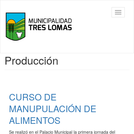
Ir
al
Tres
Mostrar/
contenido
Lomas
barra
principal
de
navegac
Contenido
Producción
principal
CURSO DE
MANUPULACIÓN DE
ALIMENTOS
Se realizó en el Palacio Municipal la primera jornada del