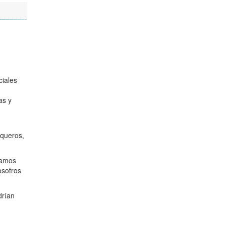
ciales
as y
uqueros,
tamos
osotros
drían