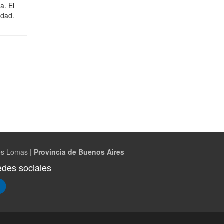
a. El
idad.
es Lomas |
Provincia de Buenos Aires
des sociales