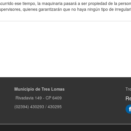
scurrido ese tiempo, la maquinaria pasará a ser propiedad de la person
upervisores, quienes garantizarán que no haya ningún tipo de irregular
Municipio de Tres Lomas
Tr
Re
Rivadavia 149 - CP 6409
(02394) 430293 / 430295