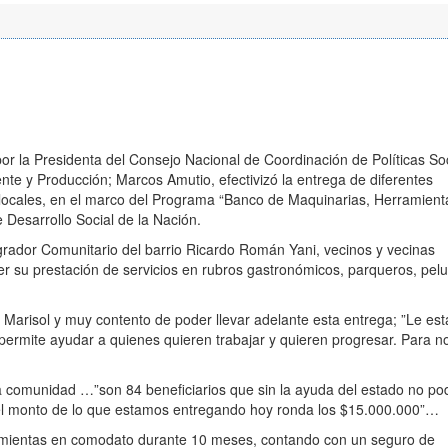
r la Presidenta del Consejo Nacional de Coordinación de Políticas So
nte y Producción; Marcos Amutio, efectivizó la entrega de diferentes
ocales, en el marco del Programa “Banco de Maquinarias, Herramient
 Desarrollo Social de la Nación.
egrador Comunitario del barrio Ricardo Román Yani, vecinos y vecinas
cer su prestación de servicios en rubros gastronómicos, parqueros, pel
e Marisol y muy contento de poder llevar adelante esta entrega; ”Le es
permite ayudar a quienes quieren trabajar y quieren progresar. Para n
a comunidad …”son 84 beneficiarios que sin la ayuda del estado no po
 el monto de lo que estamos entregando hoy ronda los $15.000.000”…
rramientas en comodato durante 10 meses, contando con un seguro de