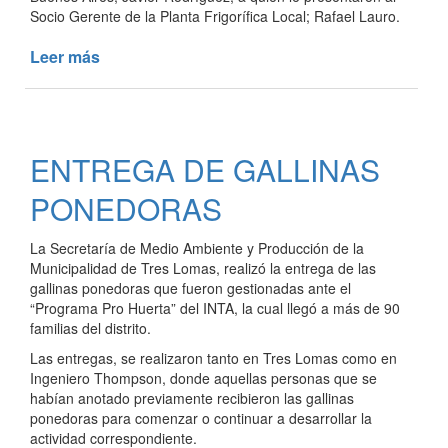
Socio Gerente de la Planta Frigorífica Local; Rafael Lauro.
Leer más
de
EL
MUNICIPIO
IMPULSA
LA
ENTREGA DE GALLINAS
APERTURA
DE
PONEDORAS
LA
PLANTA
La Secretaría de Medio Ambiente y Producción de la
FRIGORÍFICA
Municipalidad de Tres Lomas, realizó la entrega de las
LOCAL
gallinas ponedoras que fueron gestionadas ante el
“Programa Pro Huerta” del INTA, la cual llegó a más de 90
familias del distrito.
Las entregas, se realizaron tanto en Tres Lomas como en
Ingeniero Thompson, donde aquellas personas que se
habían anotado previamente recibieron las gallinas
ponedoras para comenzar o continuar a desarrollar la
actividad correspondiente.