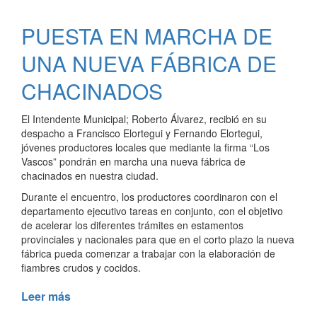
EL
DIRECTOR
PUESTA EN MARCHA DE
NACIONAL
DE
UNA NUEVA FÁBRICA DE
AGRICULTURA
FAMILIAR
CHACINADOS
El Intendente Municipal; Roberto Álvarez, recibió en su
despacho a Francisco Elortegui y Fernando Elortegui,
jóvenes productores locales que mediante la firma “Los
Vascos” pondrán en marcha una nueva fábrica de
chacinados en nuestra ciudad.
Durante el encuentro, los productores coordinaron con el
departamento ejecutivo tareas en conjunto, con el objetivo
de acelerar los diferentes trámites en estamentos
provinciales y nacionales para que en el corto plazo la nueva
fábrica pueda comenzar a trabajar con la elaboración de
fiambres crudos y cocidos.
Leer más
de
PUESTA