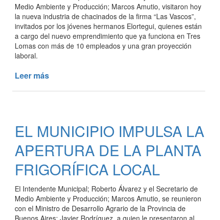
Medio Ambiente y Producción; Marcos Amutio, visitaron hoy
la nueva industria de chacinados de la firma “Las Vascos”,
invitados por los jóvenes hermanos Elortegui, quienes están
a cargo del nuevo emprendimiento que ya funciona en Tres
Lomas con más de 10 empleados y una gran proyección
laboral.
Leer más
de
NUEVA
INDUSTRIA
DE
CHACINADOS
EL MUNICIPIO IMPULSA LA
EN
TRES
APERTURA DE LA PLANTA
LOMAS
FRIGORÍFICA LOCAL
El Intendente Municipal; Roberto Álvarez y el Secretario de
Medio Ambiente y Producción; Marcos Amutio, se reunieron
con el Ministro de Desarrollo Agrario de la Provincia de
Buenos Aires; Javier Rodríguez, a quien le presentaron al