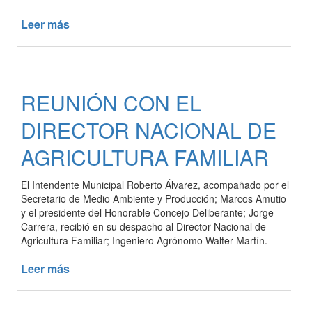
Leer más
de
TRABAJOS
DE
PODA
EN
REUNIÓN CON EL
EL
ARBOLADO
DIRECTOR NACIONAL DE
URBANO
AGRICULTURA FAMILIAR
El Intendente Municipal Roberto Álvarez, acompañado por el
Secretario de Medio Ambiente y Producción; Marcos Amutio
y el presidente del Honorable Concejo Deliberante; Jorge
Carrera, recibió en su despacho al Director Nacional de
Agricultura Familiar; Ingeniero Agrónomo Walter Martín.
Leer más
de
REUNIÓN
CON