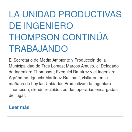
INVERSOR
LA UNIDAD PRODUCTIVAS
DEL
FRIGORÍFICO
DE INGENIERO
THOMPSON CONTINÚA
TRABAJANDO
El Secretario de Medio Ambiente y Producción de la
Municipalidad de Tres Lomas; Marcos Amutio, el Delegado
de Ingeniero Thompson; Ezequiel Ramírez y el Ingeniero
Agrónomo; Ignacio Martínez Ruffinatti, visitaron en la
mañana de hoy las Unidades Productivas de Ingeniero
Thompson, siendo recibidos por las operarias encargadas
del lugar.
Leer más
de
LA
UNIDAD
PRODUCTIVAS