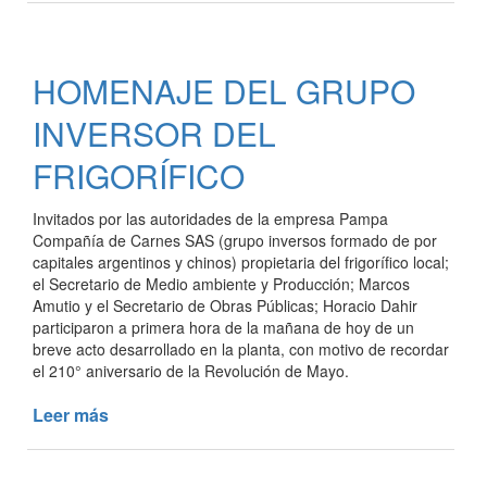
EN
MARCHA
DE
HOMENAJE DEL GRUPO
UNA
NUEVA
INVERSOR DEL
FÁBRICA
DE
FRIGORÍFICO
CHACINADOS
Invitados por las autoridades de la empresa Pampa
Compañía de Carnes SAS (grupo inversos formado de por
capitales argentinos y chinos) propietaria del frigorífico local;
el Secretario de Medio ambiente y Producción; Marcos
Amutio y el Secretario de Obras Públicas; Horacio Dahir
participaron a primera hora de la mañana de hoy de un
breve acto desarrollado en la planta, con motivo de recordar
el 210° aniversario de la Revolución de Mayo.
Leer más
de
HOMENAJE
DEL
GRUPO