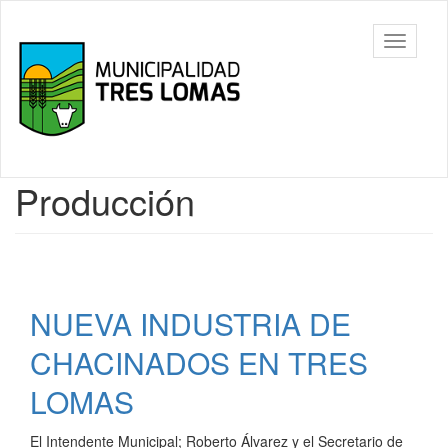
Ir
al
Tres
Mostrar/
contenido
Lomas
barra
principal
de
navegac
Contenido
Producción
principal
NUEVA INDUSTRIA DE
CHACINADOS EN TRES
LOMAS
El Intendente Municipal; Roberto Álvarez y el Secretario de