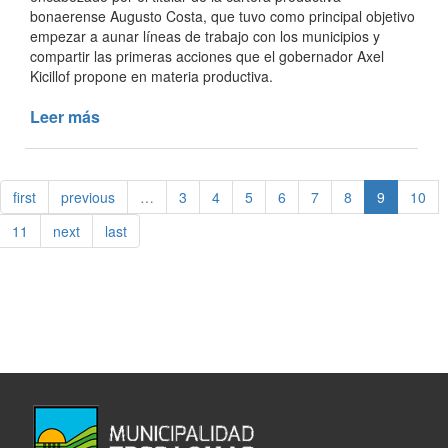
bonaerense Augusto Costa, que tuvo como principal objetivo
empezar a aunar líneas de trabajo con los municipios y
compartir las primeras acciones que el gobernador Axel
Kicillof propone en materia productiva.
Leer más
de
PRIMER
ENCUENTRO
DE
first
previous
…
3
4
5
6
7
8
9
10
PRODUCCIÓN,
CIENCIA
11
next
last
E
INNOVACIÓN
TECNOLÓGICA
DE
LA
PROVINCIA