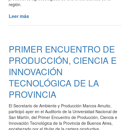
región.
Leer más
de
ADHESIÓN
A
LA
RED
PRIMER ENCUENTRO DE
NACIONAL
DE
PRODUCCIÓN, CIENCIA E
MUNICIPIOS
Y
INNOVACIÓN
COMUNIDADES
TECNOLÓGICA DE LA
QUE
FOMENTAN
PROVINCIA
LA
AGROECOLOGÍA
El Secretario de Ambiente y Producción Marcos Amutio,
participó ayer en el Auditorio de la Universidad Nacional de
San Martín, del Primer Encuentro de Producción, Ciencia e
Innovación Tecnológica de la Provincia de Buenos Aires,
encabezado por el titular de la cartera productiva