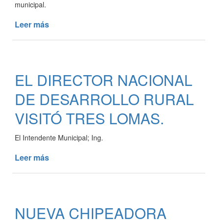
municipal.
Leer más
de
COLILLEROS
EN
LUGARES
DE
EL DIRECTOR NACIONAL
ESPARCIMIENTO
DE DESARROLLO RURAL
VISITÓ TRES LOMAS.
El Intendente Municipal; Ing.
Leer más
de
EL
DIRECTOR
NACIONAL
DE
NUEVA CHIPEADORA
DESARROLLO