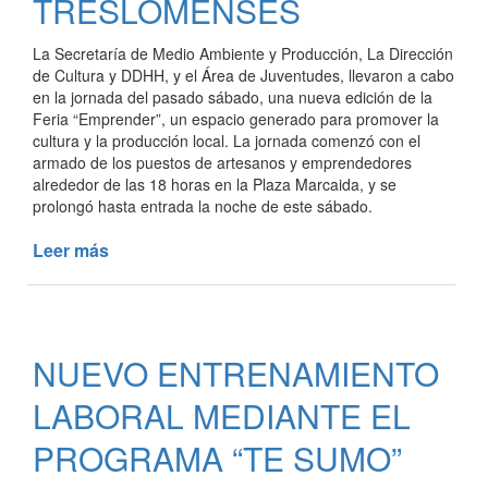
TRESLOMENSES
PARA
CASTRACIONES
La Secretaría de Medio Ambiente y Producción, La Dirección
DE
de Cultura y DDHH, y el Área de Juventudes, llevaron a cabo
PERROS
en la jornada del pasado sábado, una nueva edición de la
Y
Feria “Emprender”, un espacio generado para promover la
cultura y la producción local. La jornada comenzó con el
GATOS
armado de los puestos de artesanos y emprendedores
alrededor de las 18 horas en la Plaza Marcaida, y se
prolongó hasta entrada la noche de este sábado.
Leer más
de
UNA
NUEVA
EDICIÓN
DE
NUEVO ENTRENAMIENTO
LA
“FERIA
LABORAL MEDIANTE EL
EMPRENDER”
MOVILIZÓ
PROGRAMA “TE SUMO”
A