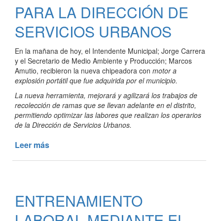
RURAL
PARA LA DIRECCIÓN DE
VISITÓ
TRES
SERVICIOS URBANOS
LOMAS.
En la mañana de hoy, el Intendente Municipal; Jorge Carrera
y el Secretario de Medio Ambiente y Producción; Marcos
Amutio, recibieron la nueva chipeadora con
motor a
explosión portátil que fue adquirida por el municipio.
La nueva herramienta, mejorará y agilizará los trabajos de
recolección de ramas que se llevan adelante en el distrito,
permitiendo optimizar las labores que realizan los operarios
de la Dirección de Servicios Urbanos.
Leer más
de
NUEVA
CHIPEADORA
PARA
LA
ENTRENAMIENTO
DIRECCIÓN
DE
LABORAL MEDIANTE EL
SERVICIOS