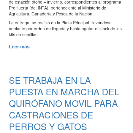
de estación otoño – invierno, correspondientes al programa
ProHuerta (del INTA), perteneciente al Ministerio de
Agricultura, Ganadería y Pesca de la Nación.
La entrega, se realizó en la Plaza Principal, llevándose
adelante por orden de llegada y hasta agotar el stock de los
kits de semillas.
Leer más
de
SE
REALIZÓ
LA
ENTREGA
SE TRABAJA EN LA
DE
SEMILLAS
PUESTA EN MARCHA DEL
DE
ESTACIÓN
QUIRÓFANO MOVIL PARA
OTOÑO
CASTRACIONES DE
-
INVIERNO
PERROS Y GATOS