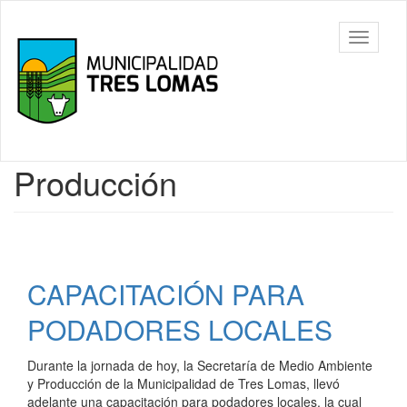
Ir
al
Tres
Mostrar/
contenido
Lomas
barra
principal
de
navegac
Contenido
Producción
principal
CAPACITACIÓN PARA
PODADORES LOCALES
Durante la jornada de hoy, la Secretaría de Medio Ambiente
y Producción de la Municipalidad de Tres Lomas, llevó
adelante una capacitación para podadores locales, la cual