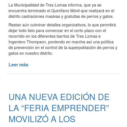
La Municipalidad de Tres Lomas informa, que ya se
encuentra terminado el Quirófano Móvil que realizará en el
distrito castraciones masivas y gratuitas de perros y gatos.
Restan aún culminar detalles organizativos, lo que permitirá
dejar todo listo para comenzar en el corto plazo con el
recorrido en los diferentes barrios de Tres Lomas e
Ingeniero Thompson, poniendo en marcha así una política
de prevención en el control de la superpoblación de perros y
gatos en nuestro distrito.
Leer más
de
SE
TRABAJA
EN
LA
UNA NUEVA EDICIÓN DE
PUESTA
EN
LA “FERIA EMPRENDER”
MARCHA
DEL
MOVILIZÓ A LOS
QUIRÓFANO
MOVIL