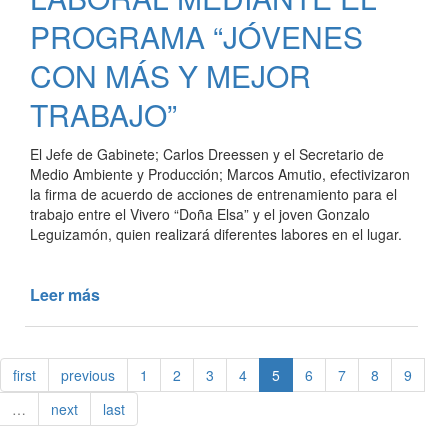
URBANOS
PROGRAMA “JÓVENES
CON MÁS Y MEJOR
TRABAJO”
El Jefe de Gabinete; Carlos Dreessen y el Secretario de
Medio Ambiente y Producción; Marcos Amutio, efectivizaron
la firma de acuerdo de acciones de entrenamiento para el
trabajo entre el Vivero “Doña Elsa” y el joven Gonzalo
Leguizamón, quien realizará diferentes labores en el lugar.
Leer más
de
ENTRENAMIENTO
LABORAL
MEDIANTE
first
previous
1
2
3
4
5
6
7
8
9
EL
PROGRAMA
…
next
last
“JÓVENES