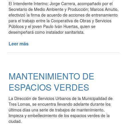
LOS
El Intendente Interino; Jorge Carrera, acompañado por el
TRESLOMENSES
Secretario de Medio Ambiente y Producción; Marcos Amutio,
efectivizó la firma de acuerdo de acciones de entrenamiento
para el trabajo entre la Cooperativa de Obras y Servicios
Públicos y el joven Paulo Iván Huertas, quien se
desempeñará como instalador sanitarista.
Leer más
de
NUEVO
ENTRENAMIENTO
LABORAL
MEDIANTE
MANTENIMIENTO DE
EL
PROGRAMA
ESPACIOS VERDES
“TE
SUMO”
La Dirección de Servicios Urbanos de la Municipalidad de
Tres Lomas, se encuentra llevando adelante durante los
últimos días una serie de trabajos de mantenimiento,
limpieza y embellecimiento de los espacios verdes de la
ciudad.