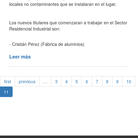
locales no contaminantes que se instalaran en el lugar.
Los nuevos titulares que comenzaran a trabajar en el Sector
Residencial Industrial son:
- Cristián Pérez (Fábrica de aluminios)
Leer más
de
NUEVA
ENTREGA
DE
first
previous
…
3
4
5
6
7
8
9
10
TERRENOS
DEL
11
SECTOR
RESIDENCIAL
INDUSTRIAL