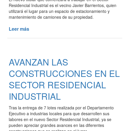
Residencial Industrial es el vecino Javier Barrientos, quien
utilizará el lugar para un espacio de estacionamiento y
mantenimiento de camiones de su propiedad.
Leer más
de
SE
ENTREGÓ
UN
NUEVO
AVANZAN LAS
TERRENO
DEL
CONSTRUCCIONES EN EL
SECTOR
RESIDENCIAL
SECTOR RESIDENCIAL
INDUSTRIAL
INDUSTRIAL
Tras la entrega de 7 lotes realizada por el Departamento
Ejecutivo a industrias locales para que desarrollen sus
labores en el nuevo Sector Residencial Industrial, ya se
pueden apreciar grandes avances en las diferentes