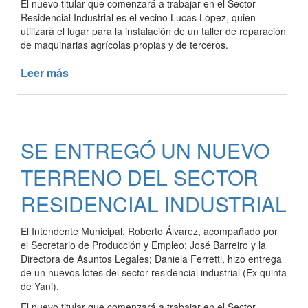
El nuevo titular que comenzará a trabajar en el Sector
Residencial Industrial es el vecino Lucas López, quien
utilizará el lugar para la instalación de un taller de reparación
de maquinarias agrícolas propias y de terceros.
Leer más
de
SE
ENTREGÓ
UN
NUEVO
SE ENTREGÓ UN NUEVO
TERRENO
DEL
TERRENO DEL SECTOR
SECTOR
RESIDENCIAL
RESIDENCIAL INDUSTRIAL
INDUSTRIAL
El Intendente Municipal; Roberto Álvarez, acompañado por
el Secretario de Producción y Empleo; José Barreiro y la
Directora de Asuntos Legales; Daniela Ferretti, hizo entrega
de un nuevos lotes del sector residencial industrial (Ex quinta
de Yani).
El nuevo titular que comenzará a trabajar en el Sector