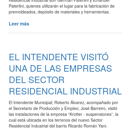
Residencial Industrial son Germán Paterlini y Emanuel
Paterlini, quienes utilizarán el lugar para la fabricación de
premoldeados, depósito de materiales y herramientas.
Leer más
de
SE
ENTREGÓ
UN
NUEVO
EL INTENDENTE VISITÓ
TERRENO
DEL
UNA DE LAS EMPRESAS
SECTOR
RESIDENCIAL
DEL SECTOR
INDUSTRIAL
RESIDENCIAL INDUSTRIAL
El Intendente Municipal; Roberto Álvarez, acompañado por
el Secretario de Producción y Empleo; José Barreiro, visitó
las instalaciones de la empresa “Krotter - suspensiones”, la
cual está ubicada en los terrenos del nuevo Sector
Residencial Industrial del barrio Ricardo Román Yani.