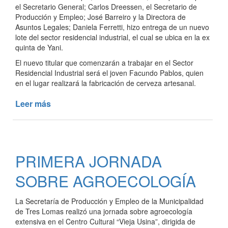
el Secretario General; Carlos Dreessen, el Secretario de
Producción y Empleo; José Barreiro y la Directora de
Asuntos Legales; Daniela Ferretti, hizo entrega de un nuevo
lote del sector residencial industrial, el cual se ubica en la ex
quinta de Yani.
El nuevo titular que comenzarán a trabajar en el Sector
Residencial Industrial será el joven Facundo Pablos, quien
en el lugar realizará la fabricación de cerveza artesanal.
Leer más
de
SE
ENTREGÓ
UN
NUEVO
PRIMERA JORNADA
TERRENO
DEL
SOBRE AGROECOLOGÍA
SECTOR
RESIDENCIAL
La Secretaría de Producción y Empleo de la Municipalidad
INDUSTRIAL
de Tres Lomas realizó una jornada sobre agroecología
extensiva en el Centro Cultural “Vieja Usina”, dirigida de