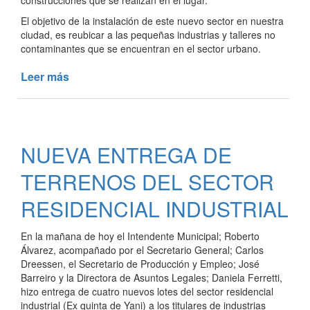
construcciones que se realizan en el lugar.
El objetivo de la instalación de este nuevo sector en nuestra
ciudad, es reubicar a las pequeñas industrias y talleres no
contaminantes que se encuentran en el sector urbano.
Leer más
de
AVANZAN
LAS
CONSTRUCCIONES
EN
NUEVA ENTREGA DE
EL
SECTOR
TERRENOS DEL SECTOR
RESIDENCIAL
INDUSTRIAL
RESIDENCIAL INDUSTRIAL
En la mañana de hoy el Intendente Municipal; Roberto
Álvarez, acompañado por el Secretario General; Carlos
Dreessen, el Secretario de Producción y Empleo; José
Barreiro y la Directora de Asuntos Legales; Daniela Ferretti,
hizo entrega de cuatro nuevos lotes del sector residencial
industrial (Ex quinta de Yani) a los titulares de industrias