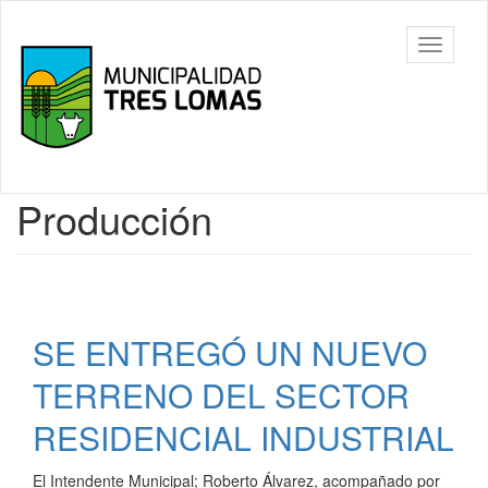
Ir
al
Tres
Mostrar/
contenido
Lomas
barra
principal
de
navegac
Contenido
Producción
principal
SE ENTREGÓ UN NUEVO
TERRENO DEL SECTOR
RESIDENCIAL INDUSTRIAL
El Intendente Municipal; Roberto Álvarez, acompañado por