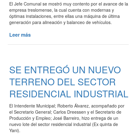
El Jefe Comunal se mostró muy contento por el avance de la
empresa treslomense, la cual cuenta con modernas y
óptimas instalaciones, entre ellas una máquina de última
generación para alineación y balanceo de vehículos.
Leer más
de
EL
INTENDENTE
VISITÓ
UNA
SE ENTREGÓ UN NUEVO
DE
LAS
TERRENO DEL SECTOR
EMPRESAS
DEL
RESIDENCIAL INDUSTRIAL
SECTOR
RESIDENCIAL
El Intendente Municipal; Roberto Álvarez, acompañado por
INDUSTRIAL
el Secretario General; Carlos Dreessen y el Secretario de
Producción y Empleo; José Barreiro, hizo entrega de un
nuevo lote del sector residencial industrial (Ex quinta de
Yani).