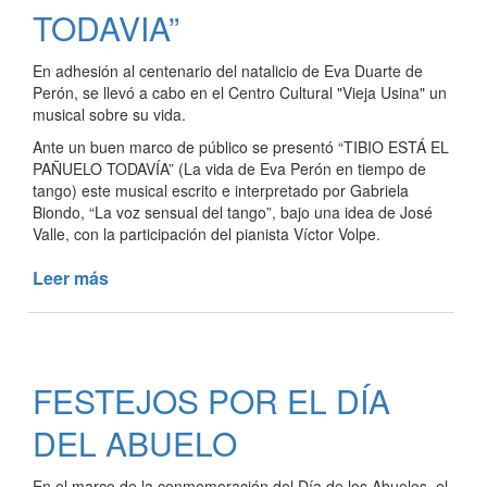
CULTURAL
TODAVIA”
“BARLOVENTO”
En adhesión al centenario del natalicio de Eva Duarte de
Perón, se llevó a cabo en el Centro Cultural "Vieja Usina" un
musical sobre su vida.
Ante un buen marco de público se presentó “TIBIO ESTÁ EL
PAÑUELO TODAVÍA” (La vida de Eva Perón en tiempo de
tango) este musical escrito e interpretado por Gabriela
Biondo, “La voz sensual del tango”, bajo una idea de José
Valle, con la participación del pianista Víctor Volpe.
Leer más
de
SE
PRESENTÓ
LA
OBRA
FESTEJOS POR EL DÍA
“TIBIO
ESTÁ
DEL ABUELO
EL
PAÑUELO
En el marco de la conmemoración del Día de los Abuelos, el