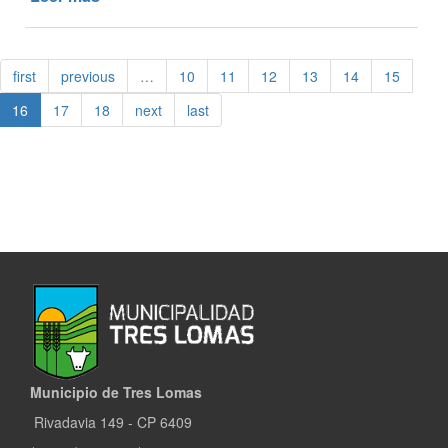
PEÑA
FOLCLÓRICA
EN
first
previous
…
10
11
12
13
14
15
INGENIERO
THOMPSON
16
17
18
next
last
Municipio de Tres Lomas
Rivadavia 149 - CP 6409