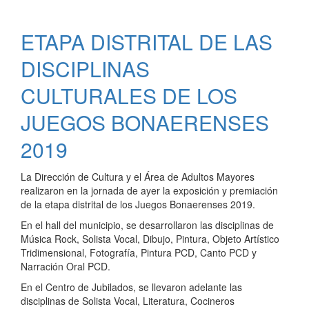
SEGUNDO
ENCUENTRO
ETAPA DISTRITAL DE LAS
DE
LAS
DISCIPLINAS
ETAPAS
DISTRITALES
CULTURALES DE LOS
DE
JUEGOS BONAERENSES
LAS
DISCIPLINAS
2019
CULTURALES
La Dirección de Cultura y el Área de Adultos Mayores
realizaron en la jornada de ayer la exposición y premiación
de la etapa distrital de los Juegos Bonaerenses 2019.
En el hall del municipio, se desarrollaron las disciplinas de
Música Rock, Solista Vocal, Dibujo, Pintura, Objeto Artístico
Tridimensional, Fotografía, Pintura PCD, Canto PCD y
Narración Oral PCD.
En el Centro de Jubilados, se llevaron adelante las
disciplinas de Solista Vocal, Literatura, Cocineros