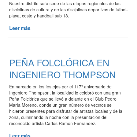
Nuestro distrito sera sede de las etapas regionales de las
disciplinas de cultura y de las disciplinas deportivas de fútbol-
playa, cesto y handball sub 18.
Leer más
de
REUNIÓN
REGIONAL
JUEGOS
BONAERENSES
PEÑA FOLCLÓRICA EN
2019
INGENIERO THOMPSON
Enmarcado en los festejos por el 117º aniversario de
Ingeniero Thompson, la localidad lo celebró con una gran
Peña Folclórica que se llevó a delante en el Club Pedro
María Moreno, donde un gran número de vecinos se
hicieron presentes para disfrutar de artistas locales y de la
zona, culminando la noche con la presentación del
reconocido artista Carlos Ramón Fernández.
Leer más
de