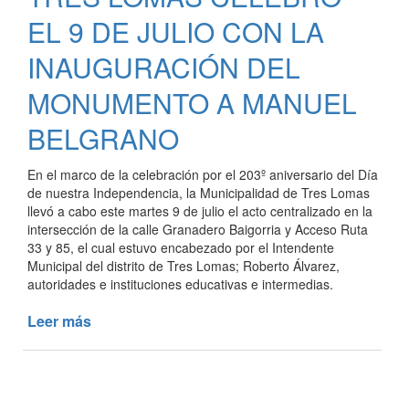
LA
EL 9 DE JULIO CON LA
ETAPA
REGIONAL
INAUGURACIÓN DEL
DE
MONUMENTO A MANUEL
CULTURA
DE
BELGRANO
LOS
JUEGOS
BONAERENSES
En el marco de la celebración por el 203º aniversario del Día
de nuestra Independencia, la Municipalidad de Tres Lomas
2019
llevó a cabo este martes 9 de julio el acto centralizado en la
intersección de la calle Granadero Baigorria y Acceso Ruta
33 y 85, el cual estuvo encabezado por el Intendente
Municipal del distrito de Tres Lomas; Roberto Álvarez,
autoridades e instituciones educativas e intermedias.
Leer más
de
TRES
LOMAS
CELEBRÓ
EL