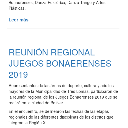
Bonaerenses, Danza Folclórica, Danza Tango y Artes
Plásticas.
Leer más
de
ETAPA
DISTRITAL
DE
LAS
REUNIÓN REGIONAL
DISCIPLINAS
CULTURALES
JUEGOS BONAERENSES
DE
LOS
2019
JUEGOS
BONAERENSES
Representantes de las áreas de deporte, cultura y adultos
2019
mayores de la Municipalidad de Tres Lomas, participaron de
la reunión regional de los Juegos Bonaerenses 2019 que se
realizó en la ciudad de Bolívar.
En el encuentro, se delinearon las fechas de las etapas
regionales de las diferentes disciplinas de los distritos que
integran la Región X.