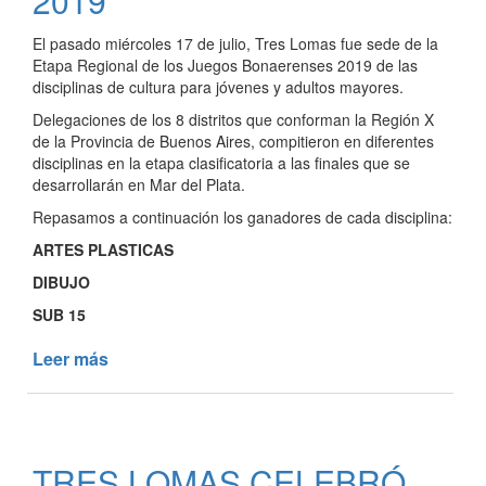
2019
El pasado miércoles 17 de julio, Tres Lomas fue sede de la
Etapa Regional de los Juegos Bonaerenses 2019 de las
disciplinas de cultura para jóvenes y adultos mayores.
Delegaciones de los 8 distritos que conforman la Región X
de la Provincia de Buenos Aires, compitieron en diferentes
disciplinas en la etapa clasificatoria a las finales que se
desarrollarán en Mar del Plata.
Repasamos a continuación los ganadores de cada disciplina:
ARTES PLASTICAS
DIBUJO
SUB 15
Leer más
de
TRES
LOMAS
FUE
SEDE
TRES LOMAS CELEBRÓ
DE