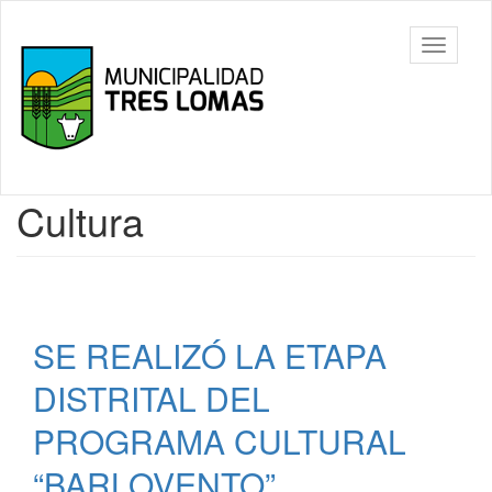
Ir
al
Tres
Mostrar/
contenido
Lomas
barra
principal
de
navegac
Contenido
Cultura
principal
SE REALIZÓ LA ETAPA
DISTRITAL DEL
PROGRAMA CULTURAL
“BARLOVENTO”