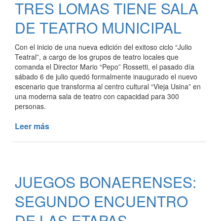
TRES LOMAS TIENE SALA
9
DE
DE TEATRO MUNICIPAL
JULIO
CON
Con el inicio de una nueva edición del exitoso ciclo “Julio
LA
Teatral”, a cargo de los grupos de teatro locales que
INAUGURACIÓN
comanda el Director Mario “Pepo” Rossetti, el pasado día
DEL
sábado 6 de julio quedó formalmente inaugurado el nuevo
MONUMENTO
escenario que transforma al centro cultural “Vieja Usina” en
A
una moderna sala de teatro con capacidad para 300
MANUEL
personas.
BELGRANO
Leer más
de
TRES
LOMAS
TIENE
SALA
JUEGOS BONAERENSES:
DE
TEATRO
SEGUNDO ENCUENTRO
MUNICIPAL
DE LAS ETAPAS