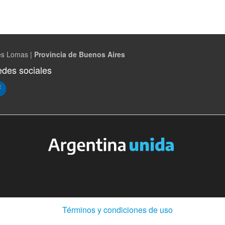
es Lomas |
Provincia de Buenos Aires
des sociales
(Abre
Términos y condiciones de uso
en