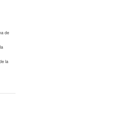
na de
la
de la