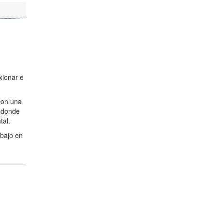
exionar e
con una
, donde
tal.
abajo en