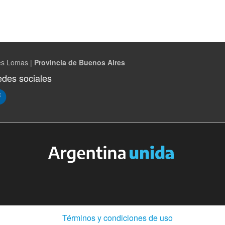
es Lomas |
Provincia de Buenos Aires
des sociales
(Abre
Términos y condiciones de uso