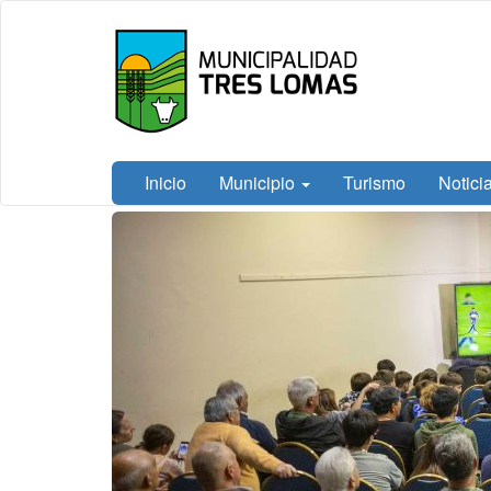
Ir
Tres
al
Lomas
contenido
principal
Inicio
Municipio
Turismo
Notici
Contenido
principal