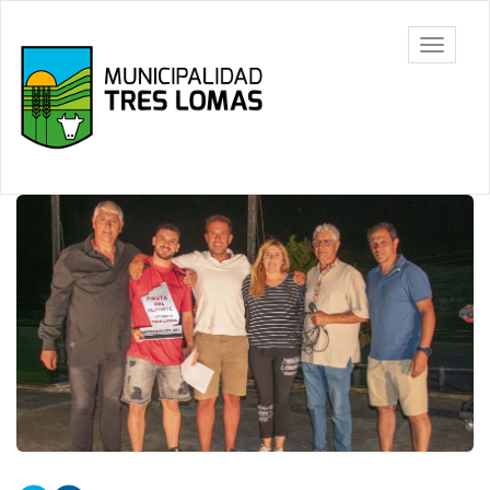
Ir
al
Tres
Mostrar/
contenido
Lomas
barra
principal
de
navegac
Contenido
principal