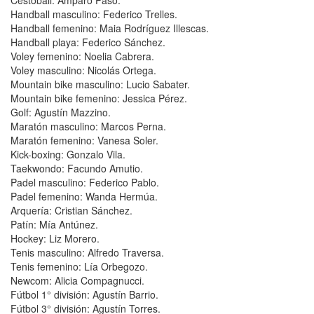
Cestoball: Amparo Paso.
Handball masculino: Federico Trelles.
Handball femenino: Maia Rodríguez Illescas.
Handball playa: Federico Sánchez.
Voley femenino: Noelia Cabrera.
Voley masculino: Nicolás Ortega.
Mountain bike masculino: Lucio Sabater.
Mountain bike femenino: Jessica Pérez.
Golf: Agustín Mazzino.
Maratón masculino: Marcos Perna.
Maratón femenino: Vanesa Soler.
Kick-boxing: Gonzalo Vila.
Taekwondo: Facundo Amutio.
Padel masculino: Federico Pablo.
Padel femenino: Wanda Hermúa.
Arquería: Cristian Sánchez.
Patín: Mía Antúnez.
Hockey: Liz Morero.
Tenis masculino: Alfredo Traversa.
Tenis femenino: Lía Orbegozo.
Newcom: Alicia Compagnucci.
Fútbol 1° división: Agustín Barrio.
Fútbol 3° división: Agustín Torres.