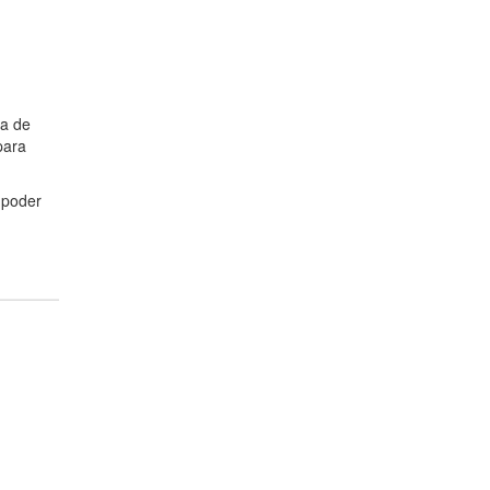
ia de
para
 poder