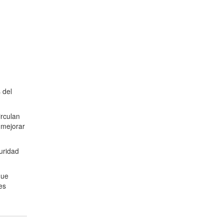
 del
irculan
 mejorar
uridad
que
es