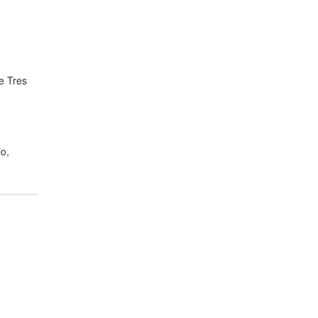
de Tres
o,