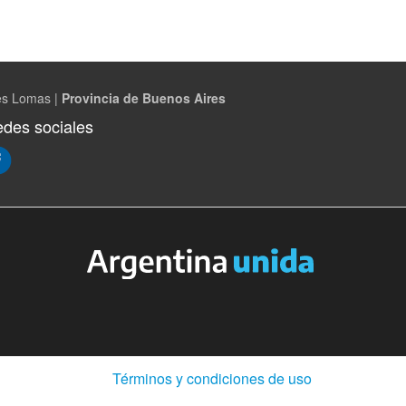
es Lomas |
Provincia de Buenos Aires
des sociales
(Abre
Términos y condiciones de uso
en