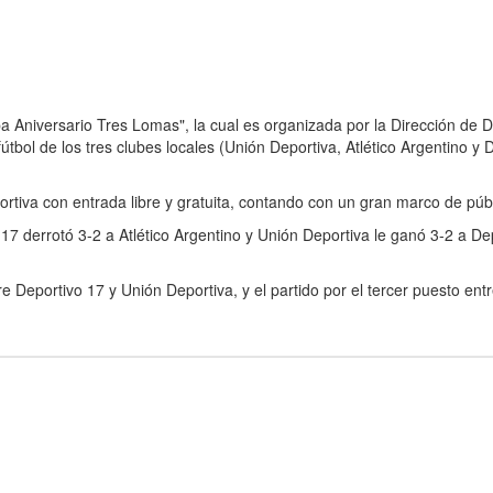
 Aniversario Tres Lomas", la cual es organizada por la Dirección de 
fútbol de los tres clubes locales (Unión Deportiva, Atlético Argentino y 
rtiva con entrada libre y gratuita, contando con un gran marco de públ
 17 derrotó 3-2 a Atlético Argentino y Unión Deportiva le ganó 3-2 a De
re Deportivo 17 y Unión Deportiva, y el partido por el tercer puesto ent