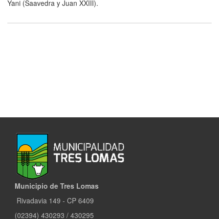
Yani (Saavedra y Juan XXIII).
Municipio de Tres Lomas
Rivadavia 149 - CP 6409
(02394) 430293 / 430295