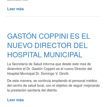
Leer más
de
TALLER
DE
SALUD
BUCAL
GASTÓN COPPINI ES EL
EN
LAS
NUEVO DIRECTOR DEL
ESCUELAS
ABIERTAS
HOSPITAL MUNICIPAL
DE
VERANO
La Secretaría de Salud informa que desde este mes de
diciembre el Dr. Gastón Coppini es el nuevo Director del
Hospital Municipal Dr. Domingo V. Girotti.
De esta manera, se continúa ampliando el personal médico
del centro de salud local, con el objetivo de seguir mejorando
la prestación sanitaria del distrito.
Leer más
de
GASTÓN