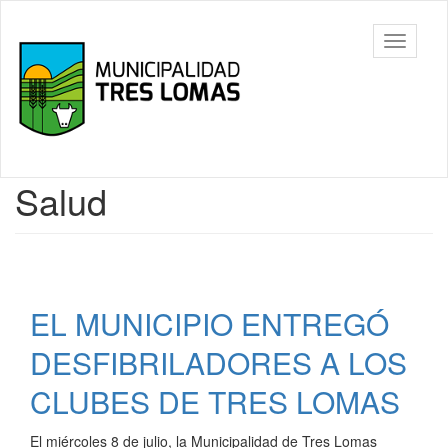
Ir
al
Tres
Mostrar/
contenido
Lomas
barra
principal
de
navegac
Contenido
Salud
principal
EL MUNICIPIO ENTREGÓ
DESFIBRILADORES A LOS
CLUBES DE TRES LOMAS
El miércoles 8 de julio, la Municipalidad de Tres Lomas