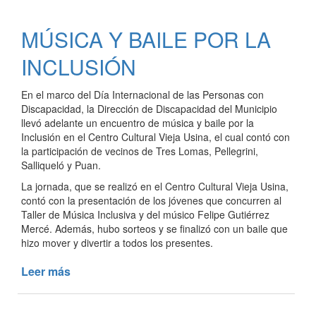
FIN
DE
MÚSICA Y BAILE POR LA
AÑO
EN
INCLUSIÓN
LOS
HOGARES
En el marco del Día Internacional de las Personas con
MUNICIPALES
Discapacidad, la Dirección de Discapacidad del Municipio
llevó adelante un encuentro de música y baile por la
Inclusión en el Centro Cultural Vieja Usina, el cual contó con
la participación de vecinos de Tres Lomas, Pellegrini,
Salliqueló y Puan.
La jornada, que se realizó en el Centro Cultural Vieja Usina,
contó con la presentación de los jóvenes que concurren al
Taller de Música Inclusiva y del músico Felipe Gutiérrez
Mercé. Además, hubo sorteos y se finalizó con un baile que
hizo mover y divertir a todos los presentes.
Leer más
de
MÚSICA
Y