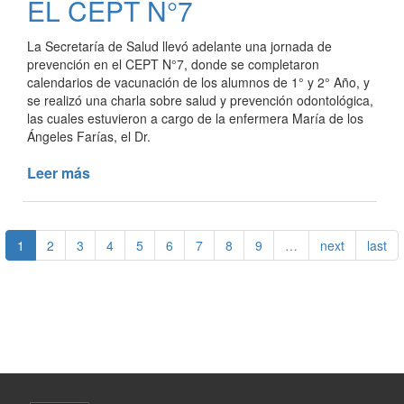
EL CEPT N°7
REGIONAL
DE
La Secretaría de Salud llevó adelante una jornada de
SALUD
prevención en el CEPT N°7, donde se completaron
calendarios de vacunación de los alumnos de 1° y 2° Año, y
se realizó una charla sobre salud y prevención odontológica,
las cuales estuvieron a cargo de la enfermera María de los
Ángeles Farías, el Dr.
Leer más
de
SALUD
Y
PREVENCIÓN
1
2
3
4
5
6
7
8
9
…
next
last
EN
EL
CEPT
N°7