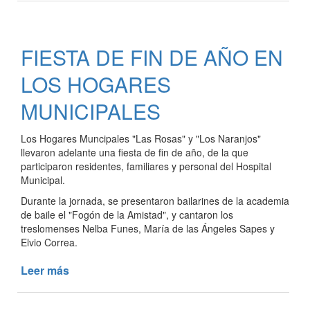
COPPINI
ES
EL
FIESTA DE FIN DE AÑO EN
NUEVO
DIRECTOR
LOS HOGARES
DEL
HOSPITAL
MUNICIPALES
MUNICIPAL
Los Hogares Muncipales "Las Rosas" y "Los Naranjos"
llevaron adelante una fiesta de fin de año, de la que
participaron residentes, familiares y personal del Hospital
Municipal.
Durante la jornada, se presentaron bailarines de la academia
de baile el "Fogón de la Amistad", y cantaron los
treslomenses Nelba Funes, María de las Ángeles Sapes y
Elvio Correa.
Leer más
de
FIESTA
DE