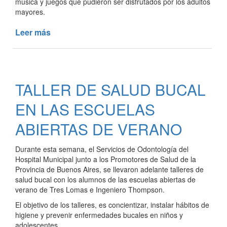
música y juegos que pudieron ser disfrutados por los adultos
mayores.
Leer más
de
ENCUENTRO
DE
HOGARES
DE
TALLER DE SALUD BUCAL
ADULTOS
MAYORES
EN LAS ESCUELAS
ABIERTAS DE VERANO
Durante esta semana, el Servicios de Odontología del
Hospital Municipal junto a los Promotores de Salud de la
Provincia de Buenos Aires, se llevaron adelante talleres de
salud bucal con los alumnos de las escuelas abiertas de
verano de Tres Lomas e Ingeniero Thompson.
El objetivo de los talleres, es concientizar, instalar hábitos de
higiene y prevenir enfermedades bucales en niños y
adolescentes.