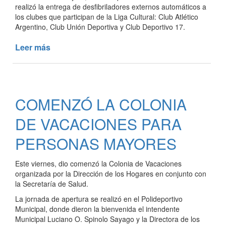
realizó la entrega de desfibriladores externos automáticos a
los clubes que participan de la Liga Cultural: Club Atlético
Argentino, Club Unión Deportiva y Club Deportivo 17.
Leer más
de
EL
MUNICIPIO
ENTREGÓ
DESFIBRILADORES
COMENZÓ LA COLONIA
A
LOS
DE VACACIONES PARA
CLUBES
DE
PERSONAS MAYORES
TRES
LOMAS
Este viernes, dio comenzó la Colonia de Vacaciones
organizada por la Dirección de los Hogares en conjunto con
la Secretaría de Salud.
La jornada de apertura se realizó en el Polideportivo
Municipal, donde dieron la bienvenida el intendente
Municipal Luciano O. Spinolo Sayago y la Directora de los