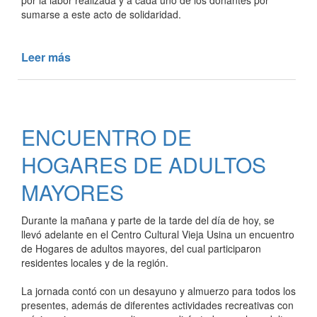
por la labor realizada y a cada uno de los donantes por
sumarse a este acto de solidaridad.
Leer más
de
SE
REALIZÓ
UNA
NUEVA
ENCUENTRO DE
COLECTA
DE
HOGARES DE ADULTOS
SANGRE
MAYORES
Durante la mañana y parte de la tarde del día de hoy, se
llevó adelante en el Centro Cultural Vieja Usina un encuentro
de Hogares de adultos mayores, del cual participaron
residentes locales y de la región.
La jornada contó con un desayuno y almuerzo para todos los
presentes, además de diferentes actividades recreativas con