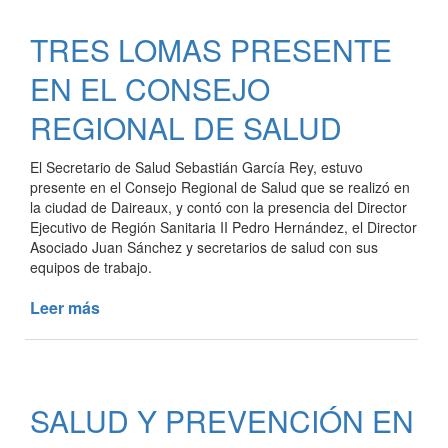
BAILE
POR
TRES LOMAS PRESENTE
LA
INCLUSIÓN
EN EL CONSEJO
REGIONAL DE SALUD
El Secretario de Salud Sebastián García Rey, estuvo
presente en el Consejo Regional de Salud que se realizó en
la ciudad de Daireaux, y contó con la presencia del Director
Ejecutivo de Región Sanitaria II Pedro Hernández, el Director
Asociado Juan Sánchez y secretarios de salud con sus
equipos de trabajo.
Leer más
de
TRES
LOMAS
PRESENTE
EN
SALUD Y PREVENCIÓN EN
EL
CONSEJO