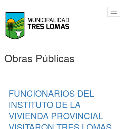
Ir
al
Tres
Mostrar/
contenido
Lomas
barra
principal
de
navegac
Contenido
Obras Públicas
principal
FUNCIONARIOS DEL
INSTITUTO DE LA
VIVIENDA PROVINCIAL
VISITARON TRES LOMAS