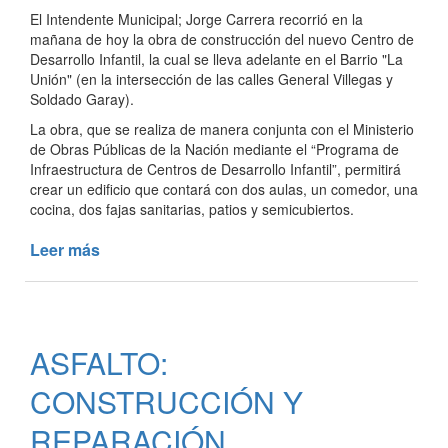
El Intendente Municipal; Jorge Carrera recorrió en la
mañana de hoy la obra de construcción del nuevo Centro de
Desarrollo Infantil, la cual se lleva adelante en el Barrio "La
Unión" (en la intersección de las calles General Villegas y
Soldado Garay).
La obra, que se realiza de manera conjunta con el Ministerio
de Obras Públicas de la Nación mediante el “Programa de
Infraestructura de Centros de Desarrollo Infantil”, permitirá
crear un edificio que contará con dos aulas, un comedor, una
cocina, dos fajas sanitarias, patios y semicubiertos.
Leer más
de
AVANZA
LA
OBRA
DE
ASFALTO:
CONSTRUCCIÓN
DEL
CONSTRUCCIÓN Y
NUEVO
CENTRO
REPARACIÓN
DE