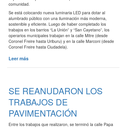
comunidad.
Se está colocando nueva luminaria LED para dotar al
alumbrado público con una iluminación más moderna,
sostenible y eficiente. Luego de haber completado los
trabajos en los barrios “La Unión” y “San Cayetano”, los
operarios municipales trabajan en la calle Mitre (desde
Coronel Freire hasta Uriburu) y en la calle Marconi (desde
Coronel Freire hasta Ciudadela).
Leer más
de
LA
SECRETARÍA
DE
OBRAS
SE REANUDARON LOS
PÚBLICAS
LLEVA
TRABAJOS DE
ADELANTE
DIFERENTES
PAVIMENTACIÓN
TRABAJOS
Entre los trabajos que realizaron, se terminó la calle Papa