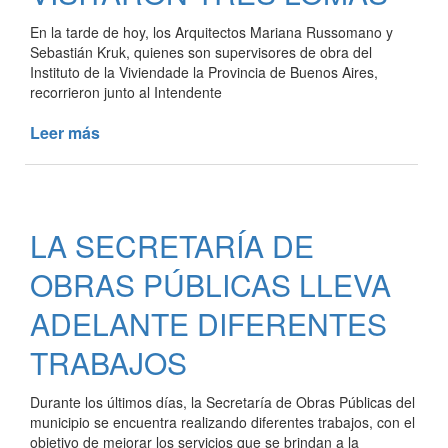
En la tarde de hoy, los Arquitectos Mariana Russomano y
Sebastián Kruk, quienes son supervisores de obra del
Instituto de la Viviendade la Provincia de Buenos Aires,
recorrieron junto al Intendente
Leer más
de
FUNCIONARIOS
DEL
INSTITUTO
DE
LA SECRETARÍA DE
LA
VIVIENDA
OBRAS PÚBLICAS LLEVA
PROVINCIAL
VISITARON
ADELANTE DIFERENTES
TRES
TRABAJOS
LOMAS
Durante los últimos días, la Secretaría de Obras Públicas del
municipio se encuentra realizando diferentes trabajos, con el
objetivo de mejorar los servicios que se brindan a la