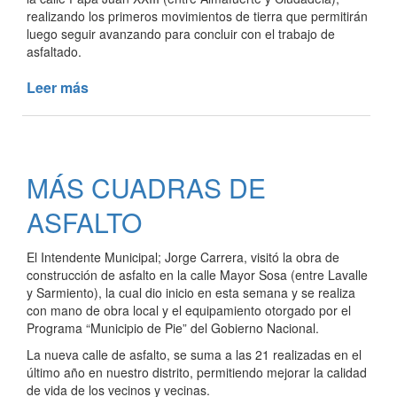
realizando los primeros movimientos de tierra que permitirán
luego seguir avanzando para concluir con el trabajo de
asfaltado.
Leer más
de
YA
SE
TRABAJA
EN
MÁS CUADRAS DE
LA
CONSTRUCCIÓN
ASFALTO
DE
NUEVAS
El Intendente Municipal; Jorge Carrera, visitó la obra de
CALLES
construcción de asfalto en la calle Mayor Sosa (entre Lavalle
DE
y Sarmiento), la cual dio inicio en esta semana y se realiza
ASFALTO
con mano de obra local y el equipamiento otorgado por el
Programa “Municipio de Pie” del Gobierno Nacional.
La nueva calle de asfalto, se suma a las 21 realizadas en el
último año en nuestro distrito, permitiendo mejorar la calidad
de vida de los vecinos y vecinas.