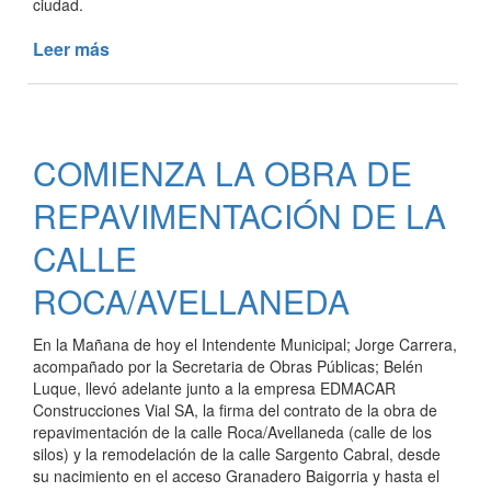
ciudad.
Leer más
de
COMENZÓ
LA
OBRA
DE
COMIENZA LA OBRA DE
MODERNIZACIÓN
DEL
REPAVIMENTACIÓN DE LA
ACCESO
PRINCIPAL
CALLE
A
ROCA/AVELLANEDA
NUESTRA
CIUDAD
En la Mañana de hoy el Intendente Municipal; Jorge Carrera,
acompañado por la Secretaria de Obras Públicas; Belén
Luque, llevó adelante junto a la empresa EDMACAR
Construcciones Vial SA, la firma del contrato de la obra de
repavimentación de la calle Roca/Avellaneda (calle de los
silos) y la remodelación de la calle Sargento Cabral, desde
su nacimiento en el acceso Granadero Baigorria y hasta el