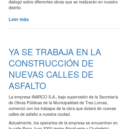
dialogó sobre diferentes obras que se realizarán en nuestro
distrito.
Leer más
de
OBRAS
HIDRÁULICAS
PARA
EL
YA SE TRABAJA EN LA
DISTRITO
CONSTRUCCIÓN DE
NUEVAS CALLES DE
ASFALTO
La empresa INARCO S.A., bajo supervisión de la Secretaría
de Obras Públicas de la Municipalidad de Tres Lomas,
comenzó con los trabajos de la obra que dotará de nuevas
calles de asfalto a nuestra ciudad.
Actualmente, los operarios de la empresa se encuentran en
la calle Papa Juan XXIII (entre Almafuerte y Ciudadela),