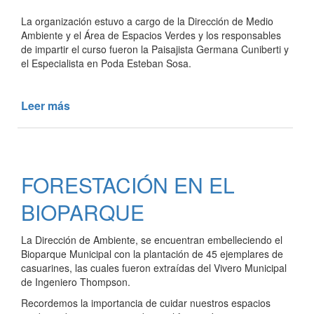
La organización estuvo a cargo de la Dirección de Medio
Ambiente y el Área de Espacios Verdes y los responsables
de impartir el curso fueron la Paisajista Germana Cuniberti y
el Especialista en Poda Esteban Sosa.
Leer más
de
CURSO
DE
PODA
Y
FORESTACIÓN EN EL
CAPACITACIÓN
EN
BIOPARQUE
ARBOLADO
URBANO
La Dirección de Ambiente, se encuentran embelleciendo el
Bioparque Municipal con la plantación de 45 ejemplares de
casuarines, las cuales fueron extraídas del Vivero Municipal
de Ingeniero Thompson.
Recordemos la importancia de cuidar nuestros espacios