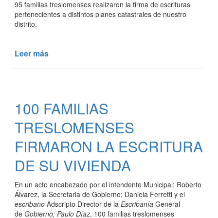
95 familias treslomenses realizaron la firma de escrituras
pertenecientes a distintos planes catastrales de nuestro
distrito.
Leer más
de
95
FAMILIAS
TRESLOMENSES
RECIBIERON
100 FAMILIAS
LA
ESCRITURA
TRESLOMENSES
DE
SU
FIRMARON LA ESCRITURA
VIVIENDA
DE SU VIVIENDA
En un acto encabezado por el intendente Municipal; Roberto
Álvarez, la Secretaria de Gobierno; Daniela Ferretti y el
escribano
Adscripto Director de la
Escribanía
General
de
Gobierno; Paulo Díaz
, 100 familias treslomenses