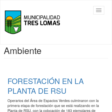
Ir
al
Tres
Mostrar/
contenido
Lomas
barra
principal
de
navegac
Contenido
Ambiente
principal
FORESTACIÓN EN LA
PLANTA DE RSU
Operarios del Área de Espacios Verdes culminaron con la
primera etapa de forestación que se está realizando en la
Planta de RSU, con la colocación de 183 ejemplares de