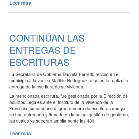
Leer más
de
REGISTRO
VOLUNTARIO
DE
ASOCIACIONES
CONTINÚAN LAS
CIVILES
Y
ENTREGAS DE
MUTUALES
ESCRITURAS
La Secretaria de Gobierno Daniela Ferretti, recibió en el
municipio a la vecina Matilde Rodríguez, a quien le realizó la
entrega de la escritura de su vivienda.
La mencionada escritura, fue gestionada por la Dirección de
Asuntos Legales ante el Instituto de la Vivienda de la
Provincia, sumándose al gran número de escrituras que ya
se han entregado y firmado en la actual gestión de gobierno,
las cuales ya superan ampliamente las 400.
Leer más
de