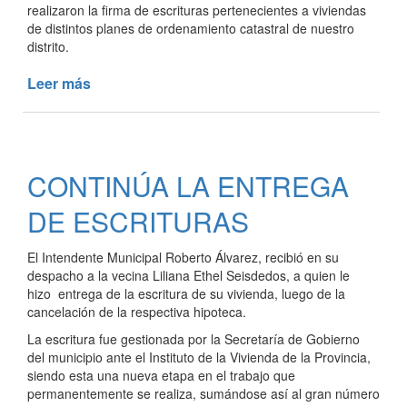
realizaron la firma de escrituras pertenecientes a viviendas
de distintos planes de ordenamiento catastral de nuestro
distrito.
Leer más
de
100
FAMILIAS
TRESLOMENSES
FIRMARON
CONTINÚA LA ENTREGA
LA
ESCRITURA
DE ESCRITURAS
DE
SU
El Intendente Municipal Roberto Álvarez, recibió en su
VIVIENDA
despacho a la vecina Liliana Ethel Seisdedos, a quien le
hizo entrega de la escritura de su vivienda, luego de la
cancelación de la respectiva hipoteca.
La escritura fue gestionada por la Secretaría de Gobierno
del municipio ante el Instituto de la Vivienda de la Provincia,
siendo esta una nueva etapa en el trabajo que
permanentemente se realiza, sumándose así al gran número