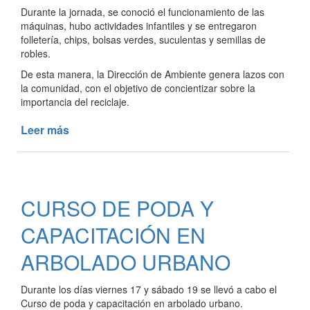
Durante la jornada, se conoció el funcionamiento de las
máquinas, hubo actividades infantiles y se entregaron
folletería, chips, bolsas verdes, suculentas y semillas de
robles.
De esta manera, la Dirección de Ambiente genera lazos con
la comunidad, con el objetivo de concientizar sobre la
importancia del reciclaje.
Leer más
de
LA
PLANTA
DE
RSU
CURSO DE PODA Y
ABRIÓ
SUS
CAPACITACIÓN EN
PUERTAS
A
ARBOLADO URBANO
LA
COMUNIDAD
Durante los días viernes 17 y sábado 19 se llevó a cabo el
Curso de poda y capacitación en arbolado urbano.