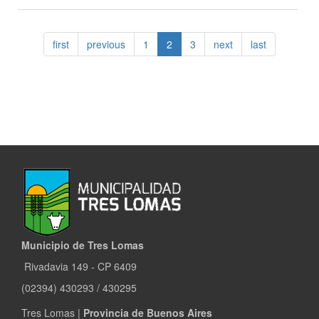
CONTINÚAN
LAS
ENTREGAS
first
previous
1
2
3
next
last
DE
ESCRITURAS
Municipio de Tres Lomas
Rivadavia 149 - CP 6409
(02394) 430293 / 430295
Tres Lomas |
Provincia de Buenos Aires